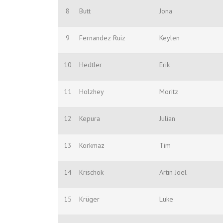
8
Butt
Jona
9
Fernandez Ruiz
Keylen
10
Hedtler
Erik
11
Holzhey
Moritz
12
Kepura
Julian
13
Korkmaz
Tim
14
Krischok
Artin Joel
15
Krüger
Luke