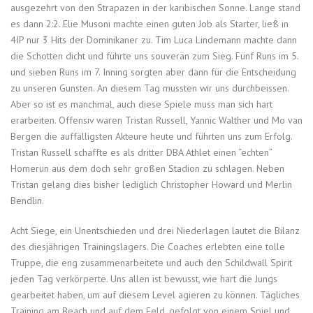
ausgezehrt von den Strapazen in der karibischen Sonne. Lange stand
es dann 2:2. Elie Musoni machte einen guten Job als Starter, ließ in
4IP nur 3 Hits der Dominikaner zu. Tim Luca Lindemann machte dann
die Schotten dicht und führte uns souverän zum Sieg. Fünf Runs im 5.
und sieben Runs im 7. Inning sorgten aber dann für die Entscheidung
zu unseren Gunsten. An diesem Tag mussten wir uns durchbeissen.
Aber so ist es manchmal, auch diese Spiele muss man sich hart
erarbeiten. Offensiv waren Tristan Russell, Yannic Walther und Mo van
Bergen die auffälligsten Akteure heute und führten uns zum Erfolg.
Tristan Russell schaffte es als dritter DBA Athlet einen “echten”
Homerun aus dem doch sehr großen Stadion zu schlagen. Neben
Tristan gelang dies bisher lediglich Christopher Howard und Merlin
Bendlin.
Acht Siege, ein Unentschieden und drei Niederlagen lautet die Bilanz
des diesjährigen Trainingslagers. Die Coaches erlebten eine tolle
Truppe, die eng zusammenarbeitete und auch den Schildwall Spirit
jeden Tag verkörperte. Uns allen ist bewusst, wie hart die Jungs
gearbeitet haben, um auf diesem Level agieren zu können. Tägliches
Training am Beach und auf dem Feld, gefolgt von einem Spiel und