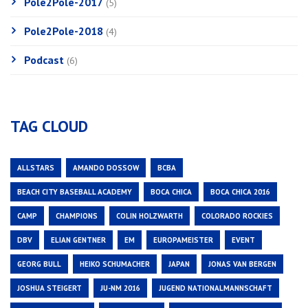
Pole2Pole-2017
(5)
Pole2Pole-2018
(4)
Podcast
(6)
TAG CLOUD
ALLSTARS
AMANDO DOSSOW
BCBA
BEACH CITY BASEBALL ACADEMY
BOCA CHICA
BOCA CHICA 2016
CAMP
CHAMPIONS
COLIN HOLZWARTH
COLORADO ROCKIES
DBV
ELIAN GENTNER
EM
EUROPAMEISTER
EVENT
GEORG BULL
HEIKO SCHUMACHER
JAPAN
JONAS VAN BERGEN
JOSHUA STEIGERT
JU-NM 2016
JUGEND NATIONALMANNSCHAFT