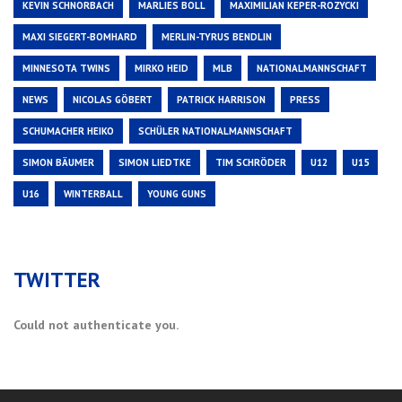
KEVIN SCHNORBACH
MARLIES BOLL
MAXIMILIAN KEPER-ROZYCKI
MAXI SIEGERT-BOMHARD
MERLIN-TYRUS BENDLIN
MINNESOTA TWINS
MIRKO HEID
MLB
NATIONALMANNSCHAFT
NEWS
NICOLAS GÖBERT
PATRICK HARRISON
PRESS
SCHUMACHER HEIKO
SCHÜLER NATIONALMANNSCHAFT
SIMON BÄUMER
SIMON LIEDTKE
TIM SCHRÖDER
U12
U15
U16
WINTERBALL
YOUNG GUNS
TWITTER
Could not authenticate you.