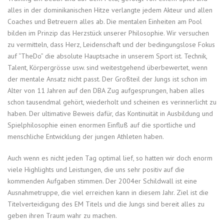
alles in der dominikanischen Hitze verlangte jedem Akteur und allen
Coaches und Betreuern alles ab. Die mentalen Einheiten am Pool
bilden im Prinzip das Herzstück unserer Philosophie. Wir versuchen
zu vermitteln, dass Herz, Leidenschaft und der bedingungslose Fokus
auf “TheDo” die absolute Hauptsache in unserem Sport ist. Technik,
Talent, Körpergrösse usw. sind weitestgehend überbewertet, wenn
der mentale Ansatz nicht passt. Der Großteil der Jungs ist schon im
Alter von 11 Jahren auf den DBA Zug aufgesprungen, haben alles
schon tausendmal gehört, wiederholt und scheinen es verinnerlicht zu
haben. Der ultimative Beweis dafür, das Kontinuität in Ausbildung und
Spielphilosophie einen enormen Einfluß auf die sportliche und
menschliche Entwicklung der jungen Athleten haben.
Auch wenn es nicht jeden Tag optimal lief, so hatten wir doch enorm
viele Highlights und Leistungen, die uns sehr positiv auf die
kommenden Aufgaben stimmen. Der 2004er Schildwall ist eine
Ausnahmetruppe, die viel erreichen kann in diesem Jahr. Ziel ist die
Titelverteidigung des EM Titels und die Jungs sind bereit alles zu
geben ihren Traum wahr zu machen.