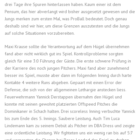
drei Tage ihre Spuren hinterlassen haben. Kaum einer ist dem
Pensum, das hier abverlangt wird bisher ausgesetzt gewesen und die
Jungs merken zum ersten Mal, was ProBall bedeutet. Doch genau
deshalb sind wir hier, um diese Grenzen auszutesten und die Jungs
auf solche Situationen vorzubereiten.
Maxi Krause sollte die Verantwortung auf dem Hügel übernehmen
fand aber nicht wirklich gut ins Spiel. Kontrollprobleme sorgten
gleich für eine 3:0 Führung der Gäste. Die erste schwere Prüfung in
der Karriere des noch jungen Pitchers. Maxi fand aber zunehmend
besser ins Spiel, musste aber dann im folgenden Inning durch harte
Kontakte 4 weitere Runs abgeben. Gepaart mit einen Error der
Defense, die sich von der allgemeinen Lethargie anstecken liess.
Feuerwehrmann Yannick Derstappen übernahm den Hügel und
konnte mit seinen gewohnt platzierten Offspeed Pitches die
Dominikaner in Schach halten. Drei scoreless Inning verbuchte Yannick
bis zum Ende des 5. Innings. Saubere Leistung. Auch Tim Luca
Lindemann kam zu seinem Debüt als Pitcher im DBA Dress und zeigte
eine ordentliche Leistung. Wir fighteten uns ein wenig ran bis auf 5:7
und verpassten die Chance bei Bases Loaded das Spiel zu drehen.