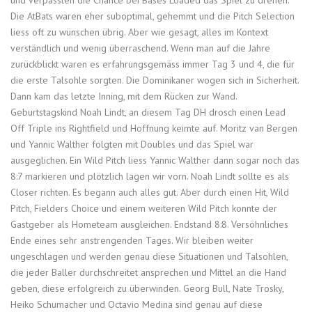
Die AtBats waren eher suboptimal, gehemmt und die Pitch Selection
liess oft zu wünschen übrig. Aber wie gesagt, alles im Kontext
verständlich und wenig überraschend. Wenn man auf die Jahre
zurückblickt waren es erfahrungsgemäss immer Tag 3 und 4, die für
die erste Talsohle sorgten. Die Dominikaner wogen sich in Sicherheit.
Dann kam das letzte Inning, mit dem Rücken zur Wand.
Geburtstagskind Noah Lindt, an diesem Tag DH drosch einen Lead
Off Triple ins Rightfield und Hoffnung keimte auf. Moritz van Bergen
und Yannic Walther folgten mit Doubles und das Spiel war
ausgeglichen. Ein Wild Pitch liess Yannic Walther dann sogar noch das
8:7 markieren und plötzlich lagen wir vorn. Noah Lindt sollte es als
Closer richten. Es begann auch alles gut. Aber durch einen Hit, Wild
Pitch, Fielders Choice und einem weiteren Wild Pitch konnte der
Gastgeber als Hometeam ausgleichen. Endstand 8:8. Versöhnliches
Ende eines sehr anstrengenden Tages. Wir bleiben weiter
ungeschlagen und werden genau diese Situationen und Talsohlen,
die jeder Baller durchschreitet ansprechen und Mittel an die Hand
geben, diese erfolgreich zu überwinden. Georg Bull, Nate Trosky,
Heiko Schumacher und Octavio Medina sind genau auf diese