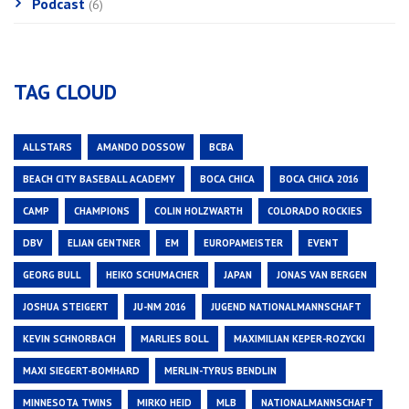
Podcast
(6)
TAG CLOUD
ALLSTARS
AMANDO DOSSOW
BCBA
BEACH CITY BASEBALL ACADEMY
BOCA CHICA
BOCA CHICA 2016
CAMP
CHAMPIONS
COLIN HOLZWARTH
COLORADO ROCKIES
DBV
ELIAN GENTNER
EM
EUROPAMEISTER
EVENT
GEORG BULL
HEIKO SCHUMACHER
JAPAN
JONAS VAN BERGEN
JOSHUA STEIGERT
JU-NM 2016
JUGEND NATIONALMANNSCHAFT
KEVIN SCHNORBACH
MARLIES BOLL
MAXIMILIAN KEPER-ROZYCKI
MAXI SIEGERT-BOMHARD
MERLIN-TYRUS BENDLIN
MINNESOTA TWINS
MIRKO HEID
MLB
NATIONALMANNSCHAFT