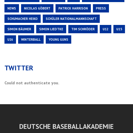
NEWS
NICOLAS GÖBERT
PATRICK HARRISON
PRESS
SCHUMACHER HEIKO
SCHÜLER NATIONALMANNSCHAFT
SIMON BÄUMER
SIMON LIEDTKE
TIM SCHRÖDER
U12
U15
U16
WINTERBALL
YOUNG GUNS
TWITTER
Could not authenticate you.
DEUTSCHE BASEBALLAKADEMIE