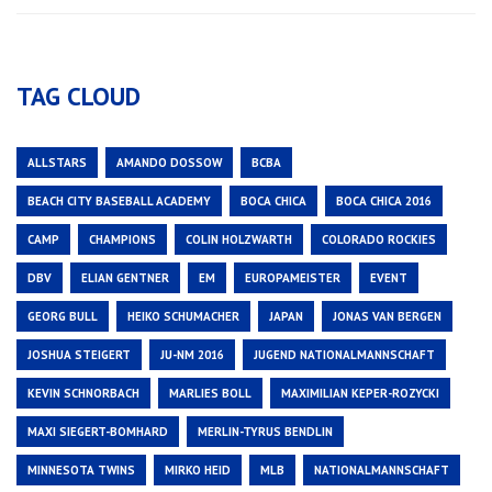
TAG CLOUD
ALLSTARS
AMANDO DOSSOW
BCBA
BEACH CITY BASEBALL ACADEMY
BOCA CHICA
BOCA CHICA 2016
CAMP
CHAMPIONS
COLIN HOLZWARTH
COLORADO ROCKIES
DBV
ELIAN GENTNER
EM
EUROPAMEISTER
EVENT
GEORG BULL
HEIKO SCHUMACHER
JAPAN
JONAS VAN BERGEN
JOSHUA STEIGERT
JU-NM 2016
JUGEND NATIONALMANNSCHAFT
KEVIN SCHNORBACH
MARLIES BOLL
MAXIMILIAN KEPER-ROZYCKI
MAXI SIEGERT-BOMHARD
MERLIN-TYRUS BENDLIN
MINNESOTA TWINS
MIRKO HEID
MLB
NATIONALMANNSCHAFT