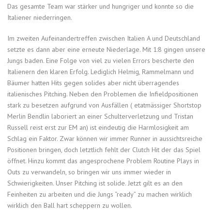
Das gesamte Team war stärker und hungriger und konnte so die
Italiener niederringen.
Im zweiten Aufeinandertreffen zwischen Italien A und Deutschland
setzte es dann aber eine erneute Niederlage. Mit 1:8 gingen unsere
Jungs baden. Eine Folge von viel zu vielen Errors bescherte den
Italienern den klaren Erfolg. Lediglich Helmig, Rammelmann und
Bäumer hatten Hits gegen solides aber nicht überragendes
italienisches Pitching. Neben den Problemen die Infieldpositionen
stark zu besetzen aufgrund von Ausfällen ( etatmässiger Shortstop
Merlin Bendlin laboriert an einer Schulterverletzung und Tristan
Russell reist erst zur EM an) ist eindeutig die Harmlosigkeit am
Schlag ein Faktor. Zwar können wir immer Runner in aussichtsreiche
Positionen bringen, doch letztlich fehlt der Clutch Hit der das Spiel
öffnet. Hinzu kommt das angesprochene Problem Routine Plays in
Outs zu verwandeln, so bringen wir uns immer wieder in
Schwierigkeiten. Unser Pitching ist solide. Jetzt gilt es an den
Feinheiten zu arbeiten und die Jungs “ready” zu machen wirklich
wirklich den Ball hart scheppern zu wollen.