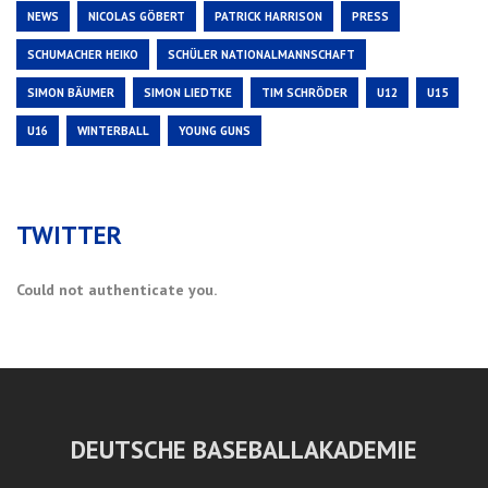
NEWS
NICOLAS GÖBERT
PATRICK HARRISON
PRESS
SCHUMACHER HEIKO
SCHÜLER NATIONALMANNSCHAFT
SIMON BÄUMER
SIMON LIEDTKE
TIM SCHRÖDER
U12
U15
U16
WINTERBALL
YOUNG GUNS
TWITTER
Could not authenticate you.
DEUTSCHE BASEBALLAKADEMIE