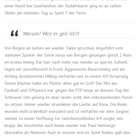
einer Nacht bei Gastfamilien der Südafrikaner ging es an selber
Stelle am nächsten Tag zu Spiel 7 der Serie.
Warum? Weil es geil ist!!!
Von Beginn an ließen wir wieder Taten sprechen. Angeführt vom
stärksten Spieler der Serie Jonas van Bergen gelangen gleich 2 Runs
im ersten Inning. Die Gier nach mehr war wieder zu spüren. Schnell
lagen wir aussichtsreich in Front. Aggressives Baserunning und am
Anfang diszipliniertes Hitting verhalfen uns zu einem 4:0 Vorsprung.
Simon Bäumer hatte als Pitcher alles gut im Griff. Der Mix aus
Fastball und Offspeed war gegen die P2P Jungs an diesem Tag der
Schlüssel. Uns gelang es aber leider nicht, den entscheidenden Punch
zu setzen. Immer wieder strandeten die Läufer auf Base. Die Bunts
wurden nicht ordentlich executed und so verhalfen wir dem Gegner
wieder zu neuer Hoffnung. Ein zwischenzeitliches 6:4 zeigte, wie
knapp die Geschichte auch heute wieder war. Paul Hellwege
übernahm als Reliever. Auch er musste erst ins Spiel finden, gab den