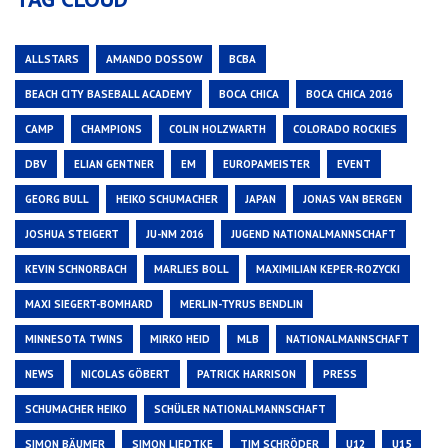
ALLSTARS
AMANDO DOSSOW
BCBA
BEACH CITY BASEBALL ACADEMY
BOCA CHICA
BOCA CHICA 2016
CAMP
CHAMPIONS
COLIN HOLZWARTH
COLORADO ROCKIES
DBV
ELIAN GENTNER
EM
EUROPAMEISTER
EVENT
GEORG BULL
HEIKO SCHUMACHER
JAPAN
JONAS VAN BERGEN
JOSHUA STEIGERT
JU-NM 2016
JUGEND NATIONALMANNSCHAFT
KEVIN SCHNORBACH
MARLIES BOLL
MAXIMILIAN KEPER-ROZYCKI
MAXI SIEGERT-BOMHARD
MERLIN-TYRUS BENDLIN
MINNESOTA TWINS
MIRKO HEID
MLB
NATIONALMANNSCHAFT
NEWS
NICOLAS GÖBERT
PATRICK HARRISON
PRESS
SCHUMACHER HEIKO
SCHÜLER NATIONALMANNSCHAFT
SIMON BÄUMER
SIMON LIEDTKE
TIM SCHRÖDER
U12
U15