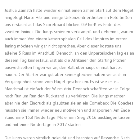
Joshua Zamath hatte wieder einmal einen zähen Start auf dem Hügel
hingelegt. Harte Hits und einige Unkonzentriertheiten im Feld ließen
uns erstaunt auf das Scoreboard blicken. 0:9 hieß es Ende des
zweiten Innings. Die Jungs schienen verkrampft und gehemmt, warum
auch immer. Von einem katastrophalen Call des Umpires im ersten
Inning möchten wir gar nicht sprechen. Aber dieser kostete uns
alleine 5 Runs im Anschluß. Dennoch, an den Unparteiischen lag es an
diesem Tag keinesfalls. Erst als die Afrikaner den Starting Pitcher
auswechselten fingen wir an, den Ball überhaupt einmal hart zu
hauen. Der Starter war gut aber seinesgleichen haben wir auch in
Vergangenheit schon vom Hügel geschossen. Es ist wie es ist.
Manchmal ist einfach der Wurm drin. Dennoch schafften wir in Folge
noch Run um Run den Rückstand zu verkürzen. Die Jungs machten
aber nie den Eindruck als glaubten sie an ein Comeback. Die Coaches
mussten sie immer wieder neu motivieren und anspornen. Am Ende
stand eine 13:8 Niederlage. Mit einem Sieg 2016 ausklingen lassen
und mit einer Niederlage in 2017 starten.
Die Jungs waren sichtlich geknickt, und brannten auf Revanche. Nach