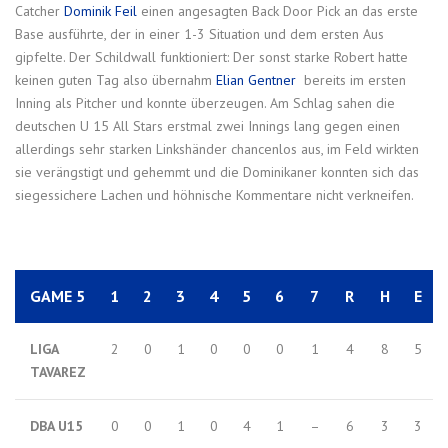
Catcher
Dominik Feil
einen angesagten Back Door Pick an das erste
Base ausführte, der in einer 1-3 Situation und dem ersten Aus
gipfelte. Der Schildwall funktioniert: Der sonst starke Robert hatte
keinen guten Tag also übernahm
Elian Gentner
bereits im ersten
Inning als Pitcher und konnte überzeugen. Am Schlag sahen die
deutschen U 15 All Stars erstmal zwei Innings lang gegen einen
allerdings sehr starken Linkshänder chancenlos aus, im Feld wirkten
sie verängstigt und gehemmt und die Dominikaner konnten sich das
siegessichere Lachen und höhnische Kommentare nicht verkneifen.
GAME 5
1
2
3
4
5
6
7
R
H
E
LIGA
2
0
1
0
0
0
1
4
8
5
TAVAREZ
DBA U15
0
0
1
0
4
1
–
6
3
3