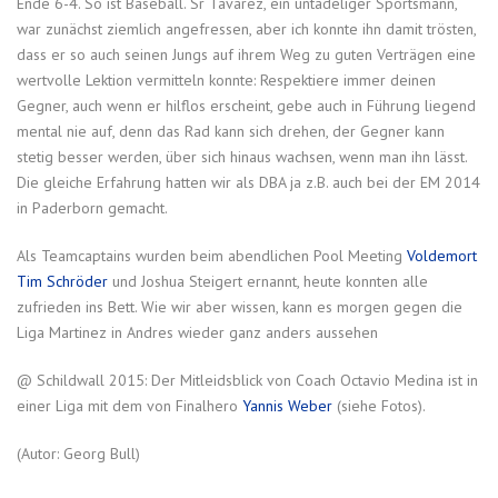
Ende 6-4. So ist Baseball. Sr Tavarez, ein untadeliger Sportsmann,
war zunächst ziemlich angefressen, aber ich konnte ihn damit trösten,
dass er so auch seinen Jungs auf ihrem Weg zu guten Verträgen eine
wertvolle Lektion vermitteln konnte: Respektiere immer deinen
Gegner, auch wenn er hilflos erscheint, gebe auch in Führung liegend
mental nie auf, denn das Rad kann sich drehen, der Gegner kann
stetig besser werden, über sich hinaus wachsen, wenn man ihn lässt.
Die gleiche Erfahrung hatten wir als DBA ja z.B. auch bei der EM 2014
in Paderborn gemacht.
Als Teamcaptains wurden beim abendlichen Pool Meeting
Voldemort
Tim Schröder
und Joshua Steigert ernannt, heute konnten alle
zufrieden ins Bett. Wie wir aber wissen, kann es morgen gegen die
Liga Martinez in Andres wieder ganz anders aussehen
@ Schildwall 2015: Der Mitleidsblick von Coach Octavio Medina ist in
einer Liga mit dem von Finalhero
Yannis Weber
(siehe Fotos).
(Autor: Georg Bull)