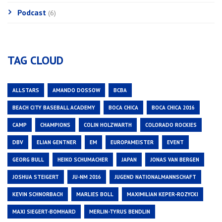
Podcast
(6)
TAG CLOUD
ALLSTARS
AMANDO DOSSOW
BCBA
BEACH CITY BASEBALL ACADEMY
BOCA CHICA
BOCA CHICA 2016
CAMP
CHAMPIONS
COLIN HOLZWARTH
COLORADO ROCKIES
DBV
ELIAN GENTNER
EM
EUROPAMEISTER
EVENT
GEORG BULL
HEIKO SCHUMACHER
JAPAN
JONAS VAN BERGEN
JOSHUA STEIGERT
JU-NM 2016
JUGEND NATIONALMANNSCHAFT
KEVIN SCHNORBACH
MARLIES BOLL
MAXIMILIAN KEPER-ROZYCKI
MAXI SIEGERT-BOMHARD
MERLIN-TYRUS BENDLIN