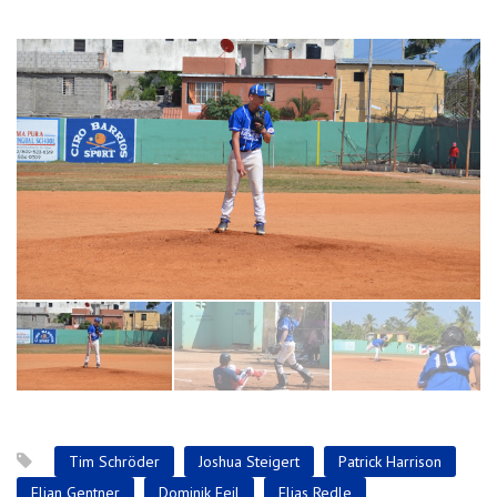
Tim Schröder
Joshua Steigert
Patrick Harrison
Elian Gentner
Dominik Feil
Elias Redle