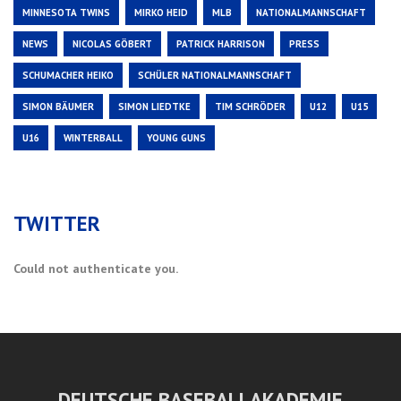
MINNESOTA TWINS
MIRKO HEID
MLB
NATIONALMANNSCHAFT
NEWS
NICOLAS GÖBERT
PATRICK HARRISON
PRESS
SCHUMACHER HEIKO
SCHÜLER NATIONALMANNSCHAFT
SIMON BÄUMER
SIMON LIEDTKE
TIM SCHRÖDER
U12
U15
U16
WINTERBALL
YOUNG GUNS
TWITTER
Could not authenticate you.
DEUTSCHE BASEBALLAKADEMIE