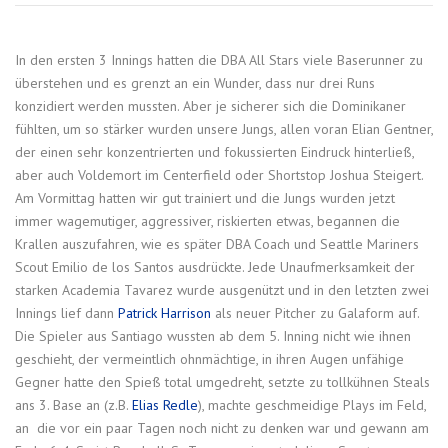
In den ersten 3 Innings hatten die DBA All Stars viele Baserunner zu
überstehen und es grenzt an ein Wunder, dass nur drei Runs
konzidiert werden mussten. Aber je sicherer sich die Dominikaner
fühlten, um so stärker wurden unsere Jungs, allen voran Elian Gentner,
der einen sehr konzentrierten und fokussierten Eindruck hinterließ,
aber auch Voldemort im Centerfield oder Shortstop Joshua Steigert.
Am Vormittag hatten wir gut trainiert und die Jungs wurden jetzt
immer wagemutiger, aggressiver, riskierten etwas, begannen die
Krallen auszufahren, wie es später DBA Coach und Seattle Mariners
Scout Emilio de los Santos ausdrückte. Jede Unaufmerksamkeit der
starken Academia Tavarez wurde ausgenützt und in den letzten zwei
Innings lief dann
Patrick Harrison
als neuer Pitcher zu Galaform auf.
Die Spieler aus Santiago wussten ab dem 5. Inning nicht wie ihnen
geschieht, der vermeintlich ohnmächtige, in ihren Augen unfähige
Gegner hatte den Spieß total umgedreht, setzte zu tollkühnen Steals
ans 3. Base an (z.B.
Elias Redle
), machte geschmeidige Plays im Feld,
an die vor ein paar Tagen noch nicht zu denken war und gewann am