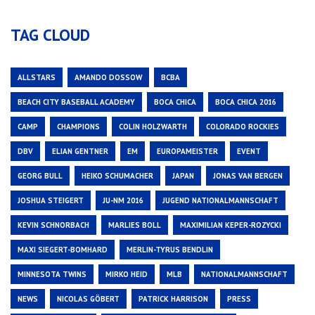
TAG CLOUD
ALLSTARS
AMANDO DOSSOW
BCBA
BEACH CITY BASEBALL ACADEMY
BOCA CHICA
BOCA CHICA 2016
CAMP
CHAMPIONS
COLIN HOLZWARTH
COLORADO ROCKIES
DBV
ELIAN GENTNER
EM
EUROPAMEISTER
EVENT
GEORG BULL
HEIKO SCHUMACHER
JAPAN
JONAS VAN BERGEN
JOSHUA STEIGERT
JU-NM 2016
JUGEND NATIONALMANNSCHAFT
KEVIN SCHNORBACH
MARLIES BOLL
MAXIMILIAN KEPER-ROZYCKI
MAXI SIEGERT-BOMHARD
MERLIN-TYRUS BENDLIN
MINNESOTA TWINS
MIRKO HEID
MLB
NATIONALMANNSCHAFT
NEWS
NICOLAS GÖBERT
PATRICK HARRISON
PRESS