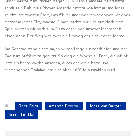
Simon wurde zum Pitchen gegen Club Ozoria eingeteilt und hatte
somit sein Debut als Pitcher. Amando catchte wie immer und Jonas
spielte am zweiten Base, was für ihn ungewohnt war obwohl er doch
trotzdem jedes Play machte. Simon pitchte wirklich gut. Nach dem
Spiel wurden wir noch zum Pizza essen von unserer Mannschaft
eingeladen. Der Weg war zwar ein Umweg der sich jedoch lohnte.
Am Sonntag stand nichts an, so wurde lange ausgeschlafen und der
Tag zum Aufräumen genutzt. So ging die Woche zu Ende, die wir bis
jetzt als beste Woche ansehen, durch das viele harte und
anstrengende Training, das sich aber 100%ig auszahlen wird…
Boca Chica
Amando Dossow
Jonas van Bergen
Simon Liedtke