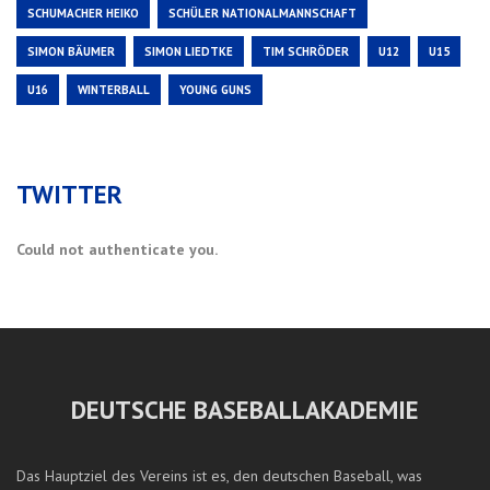
SCHUMACHER HEIKO
SCHÜLER NATIONALMANNSCHAFT
SIMON BÄUMER
SIMON LIEDTKE
TIM SCHRÖDER
U12
U15
U16
WINTERBALL
YOUNG GUNS
TWITTER
Could not authenticate you.
DEUTSCHE BASEBALLAKADEMIE
Das Hauptziel des Vereins ist es, den deutschen Baseball, was