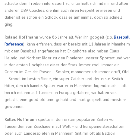
schaute dem Treiben interessiert zu, unterhielt sich mit mir und allen
anderen DBA Coaches, die ihm auch ihren Respekt erwiesen und
daher ist es schon ein Schock, dass es auf einmal doch so schnell
ging.
Roland Hoffmann
wurde 86 Jahre alt. Wer ihn googelt (z.b.
Baseball
Reference
) kann erfahren, dass er bereits mit 11 Jahren in Mannheim
mit dem Baseball angefangen hat. Er gehörte also neben Claus
Helmig und Norbert Jäger zu den Pionieren unserer Sportart und war
in der ersten Hochphase einer der Stars. Immer cool, immer ein
Grinsen im Gesicht, Power – Smoker, monnemerisch immer druff, Old
– School im besten Sinne, ein super Catcher und der erste Switch-
Hitter, den ich kannte. Später war er in Mannheim Jugendcoach – oft
bin ich mit ihm auf Turniere in Europa gefahren, wir haben viel
gelacht, eine good old time gehabt und hart gespielt und meistens
gewonnen.
Rolles
Hoffmann
spielte in den ersten populären Zeiten vor
Tausenden von Zuschauern auf Welt – und Europameisterschaften
oder auch Länderspielen in Mannheim (mit mir oft als Batboy,