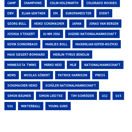
CAMP
CHAMPIONS
COLIN HOLZWARTH
COLORADO ROCKIES
DBV
ELIAN GENTNER
EM
EUROPAMEISTER
EVENT
GEORG BULL
HEIKO SCHUMACHER
JAPAN
JONAS VAN BERGEN
JOSHUA STEIGERT
JU-NM 2016
JUGEND NATIONALMANNSCHAFT
KEVIN SCHNORBACH
MARLIES BOLL
MAXIMILIAN KEPER-ROZYCKI
MAXI SIEGERT-BOMHARD
MERLIN-TYRUS BENDLIN
MINNESOTA TWINS
MIRKO HEID
MLB
NATIONALMANNSCHAFT
NEWS
NICOLAS GÖBERT
PATRICK HARRISON
PRESS
SCHUMACHER HEIKO
SCHÜLER NATIONALMANNSCHAFT
SIMON BÄUMER
SIMON LIEDTKE
TIM SCHRÖDER
U12
U15
U16
WINTERBALL
YOUNG GUNS