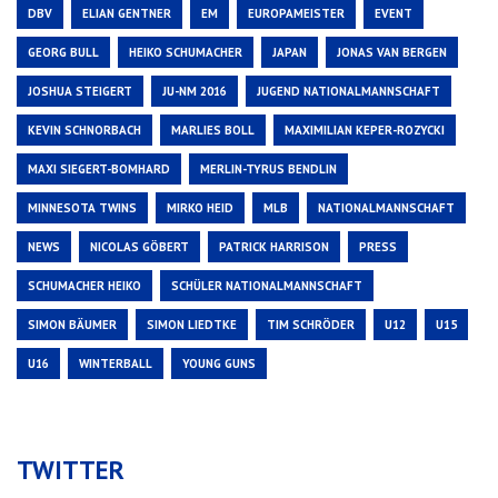
DBV
ELIAN GENTNER
EM
EUROPAMEISTER
EVENT
GEORG BULL
HEIKO SCHUMACHER
JAPAN
JONAS VAN BERGEN
JOSHUA STEIGERT
JU-NM 2016
JUGEND NATIONALMANNSCHAFT
KEVIN SCHNORBACH
MARLIES BOLL
MAXIMILIAN KEPER-ROZYCKI
MAXI SIEGERT-BOMHARD
MERLIN-TYRUS BENDLIN
MINNESOTA TWINS
MIRKO HEID
MLB
NATIONALMANNSCHAFT
NEWS
NICOLAS GÖBERT
PATRICK HARRISON
PRESS
SCHUMACHER HEIKO
SCHÜLER NATIONALMANNSCHAFT
SIMON BÄUMER
SIMON LIEDTKE
TIM SCHRÖDER
U12
U15
U16
WINTERBALL
YOUNG GUNS
TWITTER