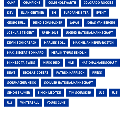
CAMP
CHAMPIONS
COLIN HOLZWARTH
COLORADO ROCKIES
DBV
ELIAN GENTNER
EM
EUROPAMEISTER
EVENT
GEORG BULL
HEIKO SCHUMACHER
JAPAN
JONAS VAN BERGEN
JOSHUA STEIGERT
JU-NM 2016
JUGEND NATIONALMANNSCHAFT
KEVIN SCHNORBACH
MARLIES BOLL
MAXIMILIAN KEPER-ROZYCKI
MAXI SIEGERT-BOMHARD
MERLIN-TYRUS BENDLIN
MINNESOTA TWINS
MIRKO HEID
MLB
NATIONALMANNSCHAFT
NEWS
NICOLAS GÖBERT
PATRICK HARRISON
PRESS
SCHUMACHER HEIKO
SCHÜLER NATIONALMANNSCHAFT
SIMON BÄUMER
SIMON LIEDTKE
TIM SCHRÖDER
U12
U15
U16
WINTERBALL
YOUNG GUNS