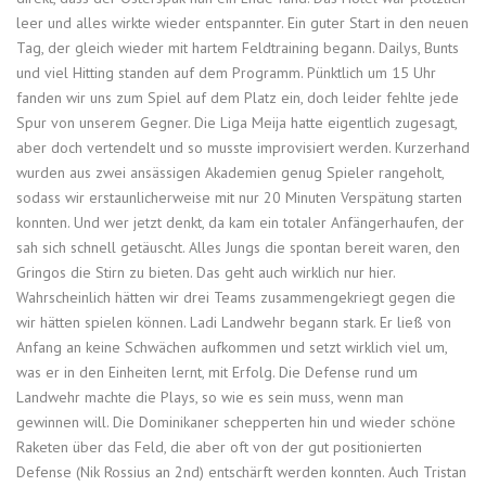
leer und alles wirkte wieder entspannter. Ein guter Start in den neuen
Tag, der gleich wieder mit hartem Feldtraining begann. Dailys, Bunts
und viel Hitting standen auf dem Programm. Pünktlich um 15 Uhr
fanden wir uns zum Spiel auf dem Platz ein, doch leider fehlte jede
Spur von unserem Gegner. Die Liga Meija hatte eigentlich zugesagt,
aber doch vertendelt und so musste improvisiert werden. Kurzerhand
wurden aus zwei ansässigen Akademien genug Spieler rangeholt,
sodass wir erstaunlicherweise mit nur 20 Minuten Verspätung starten
konnten. Und wer jetzt denkt, da kam ein totaler Anfängerhaufen, der
sah sich schnell getäuscht. Alles Jungs die spontan bereit waren, den
Gringos die Stirn zu bieten. Das geht auch wirklich nur hier.
Wahrscheinlich hätten wir drei Teams zusammengekriegt gegen die
wir hätten spielen können. Ladi Landwehr begann stark. Er ließ von
Anfang an keine Schwächen aufkommen und setzt wirklich viel um,
was er in den Einheiten lernt, mit Erfolg. Die Defense rund um
Landwehr machte die Plays, so wie es sein muss, wenn man
gewinnen will. Die Dominikaner schepperten hin und wieder schöne
Raketen über das Feld, die aber oft von der gut positionierten
Defense (Nik Rossius an 2nd) entschärft werden konnten. Auch Tristan