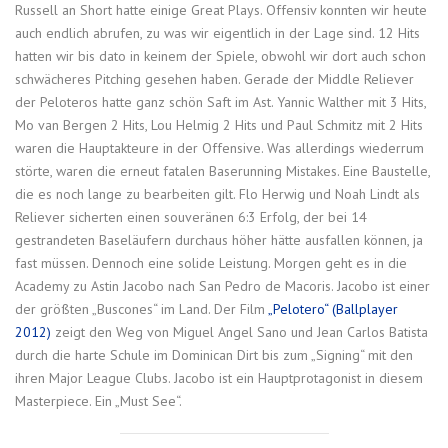
Russell an Short hatte einige Great Plays. Offensiv konnten wir heute
auch endlich abrufen, zu was wir eigentlich in der Lage sind. 12 Hits
hatten wir bis dato in keinem der Spiele, obwohl wir dort auch schon
schwächeres Pitching gesehen haben. Gerade der Middle Reliever
der Peloteros hatte ganz schön Saft im Ast. Yannic Walther mit 3 Hits,
Mo van Bergen 2 Hits, Lou Helmig 2 Hits und Paul Schmitz mit 2 Hits
waren die Hauptakteure in der Offensive. Was allerdings wiederrum
störte, waren die erneut fatalen Baserunning Mistakes. Eine Baustelle,
die es noch lange zu bearbeiten gilt. Flo Herwig und Noah Lindt als
Reliever sicherten einen souveränen 6:3 Erfolg, der bei 14
gestrandeten Baseläufern durchaus höher hätte ausfallen können, ja
fast müssen. Dennoch eine solide Leistung. Morgen geht es in die
Academy zu Astin Jacobo nach San Pedro de Macoris. Jacobo ist einer
der größten „Buscones“ im Land. Der Film
„Pelotero“ (Ballplayer
2012)
zeigt den Weg von Miguel Angel Sano und Jean Carlos Batista
durch die harte Schule im Dominican Dirt bis zum „Signing“ mit den
ihren Major League Clubs. Jacobo ist ein Hauptprotagonist in diesem
Masterpiece. Ein „Must See“.