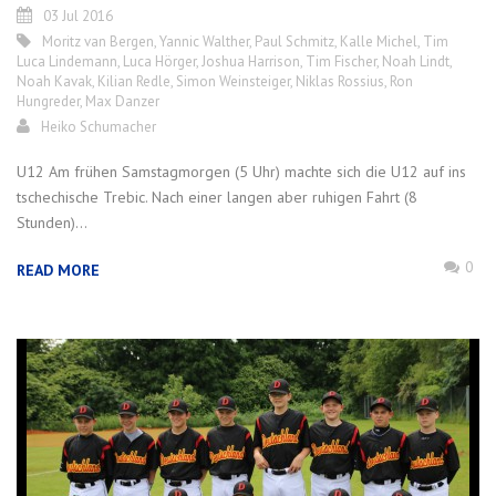
03 Jul 2016
Moritz van Bergen
,
Yannic Walther
,
Paul Schmitz
,
Kalle Michel
,
Tim
Luca Lindemann
,
Luca Hörger
,
Joshua Harrison
,
Tim Fischer
,
Noah Lindt
,
Noah Kavak
,
Kilian Redle
,
Simon Weinsteiger
,
Niklas Rossius
,
Ron
Hungreder
,
Max Danzer
Heiko Schumacher
U12 Am frühen Samstagmorgen (5 Uhr) machte sich die U12 auf ins
tschechische Trebic. Nach einer langen aber ruhigen Fahrt (8
Stunden)...
0
READ MORE