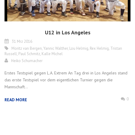
U12 in Los Angeles
31 Mrz 2016
Moritz van Bergen
,
Yannic Walther
,
Lou Helmig
,
Rex Helmig
,
Tristan
Russell
,
Paul Schmitz
,
Kalle Michel
Heiko Schumacher
Erstes Testspiel gegen L.A. Extrem An Tag drei in Los Angeles stand
das erste Testspiel vor dem eigentlichen Turnier gegen die
Mannschaft...
0
READ MORE