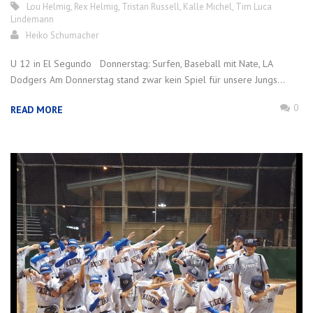
Lou Helmig
,
Rex Helmig
,
Tristan Russell
,
Kalle Michel
,
Tim Luca
Lindemann
Heiko Schumacher
U 12 in El Segundo Donnerstag: Surfen, Baseball mit Nate, LA
Dodgers Am Donnerstag stand zwar kein Spiel für unsere Jungs...
0
READ MORE