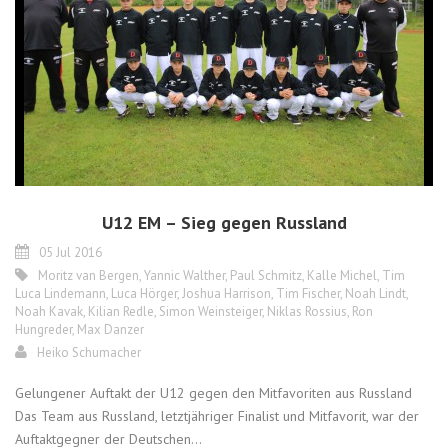
U12 EM – Sieg gegen Russland
05 Jul 2016
Moritz van Bergen
,
Yannic Walther
,
Paul Schmitz
,
Kalle Michel
,
Tim
Luca Lindemann
,
Luca Hörger
,
Joshua Harrison
,
Tim Fischer
,
Noah Lindt
,
Noah Kavak
,
Kilian Redle
,
Simon Weinsteiger
,
Niklas Rossius
,
Ron
Hungreder
,
Max Danzer
Heiko Schumacher
Gelungener Auftakt der U12 gegen den Mitfavoriten aus Russland
Das Team aus Russland, letztjähriger Finalist und Mitfavorit, war der
Auftaktgegner der Deutschen...