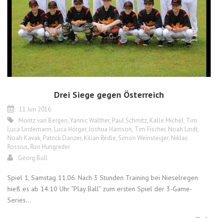
Drei Siege gegen Österreich
11 Jun 2016
Moritz van Bergen
,
Yannic Walther
,
Paul Schmitz
,
Kalle Michel
,
Tim
Luca Lindemann
,
Luca Hörger
,
Joshua Harrison
,
Tim Fischer
,
Noah Lindt
,
Noah Kavak
,
Patrick Danzer
,
Kilian Redle
,
Simon Weinsteiger
,
Niklas
Rossius
,
Ron Hungreder
Georg Bull
Spiel 1, Samstag 11.06. Nach 3 Stunden Training bei Nieselregen
hieß es ab 14.10 Uhr “Play Ball” zum ersten Spiel der 3-Game-
Series...