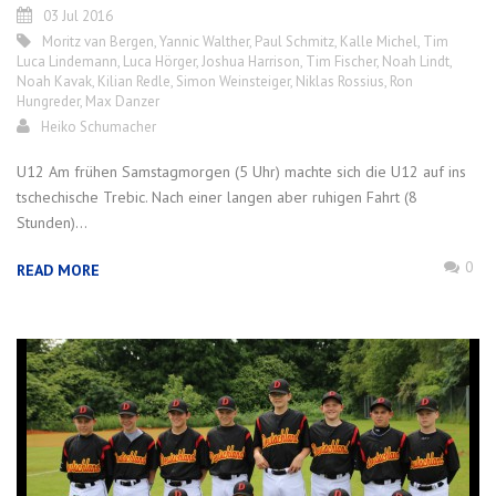
03 Jul 2016
Moritz van Bergen
,
Yannic Walther
,
Paul Schmitz
,
Kalle Michel
,
Tim
Luca Lindemann
,
Luca Hörger
,
Joshua Harrison
,
Tim Fischer
,
Noah Lindt
,
Noah Kavak
,
Kilian Redle
,
Simon Weinsteiger
,
Niklas Rossius
,
Ron
Hungreder
,
Max Danzer
Heiko Schumacher
U12 Am frühen Samstagmorgen (5 Uhr) machte sich die U12 auf ins
tschechische Trebic. Nach einer langen aber ruhigen Fahrt (8
Stunden)...
0
READ MORE