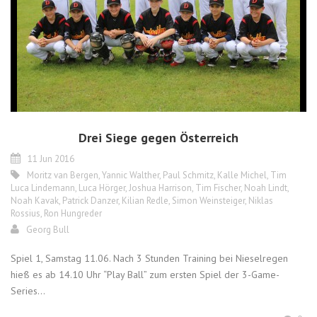
Drei Siege gegen Österreich
11 Jun 2016
Moritz van Bergen
,
Yannic Walther
,
Paul Schmitz
,
Kalle Michel
,
Tim
Luca Lindemann
,
Luca Hörger
,
Joshua Harrison
,
Tim Fischer
,
Noah Lindt
,
Noah Kavak
,
Patrick Danzer
,
Kilian Redle
,
Simon Weinsteiger
,
Niklas
Rossius
,
Ron Hungreder
Georg Bull
Spiel 1, Samstag 11.06. Nach 3 Stunden Training bei Nieselregen
hieß es ab 14.10 Uhr “Play Ball” zum ersten Spiel der 3-Game-
Series...