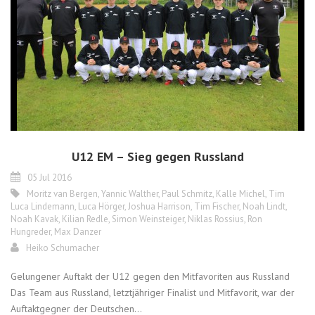
U12 EM – Sieg gegen Russland
05 Jul 2016
Moritz van Bergen
,
Yannic Walther
,
Paul Schmitz
,
Kalle Michel
,
Tim
Luca Lindemann
,
Luca Hörger
,
Joshua Harrison
,
Tim Fischer
,
Noah Lindt
,
Noah Kavak
,
Kilian Redle
,
Simon Weinsteiger
,
Niklas Rossius
,
Ron
Hungreder
,
Max Danzer
Heiko Schumacher
Gelungener Auftakt der U12 gegen den Mitfavoriten aus Russland
Das Team aus Russland, letztjähriger Finalist und Mitfavorit, war der
Auftaktgegner der Deutschen...