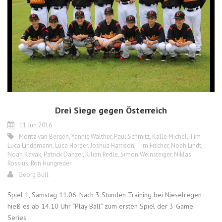
Drei Siege gegen Österreich
11 Jun 2016
Moritz van Bergen
,
Yannic Walther
,
Paul Schmitz
,
Kalle Michel
,
Tim
Luca Lindemann
,
Luca Hörger
,
Joshua Harrison
,
Tim Fischer
,
Noah Lindt
,
Noah Kavak
,
Patrick Danzer
,
Kilian Redle
,
Simon Weinsteiger
,
Niklas
Rossius
,
Ron Hungreder
Georg Bull
Spiel 1, Samstag 11.06. Nach 3 Stunden Training bei Nieselregen
hieß es ab 14.10 Uhr “Play Ball” zum ersten Spiel der 3-Game-
Series...