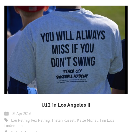
U12 in Los Angeles II
03 Apr 2016
Lou Helmig
,
Rex Helmig
,
Tristan Russell
,
Kalle Michel
,
Tim Luca
Lindemann