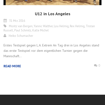
U12 in Los Angeles
31 Mrz 2016
Moritz van Bergen
,
Yannic Walther
,
Lou Helmig
,
Rex Helmig
,
Tristan
Russell
,
Paul Schmitz
,
Kalle Michel
Heiko Schumacher
Erstes Testspiel gegen L.A. Extrem An Tag drei in Los Angeles stand
das erste Testspiel vor dem eigentlichen Turnier gegen die
Mannschaft...
0
READ MORE