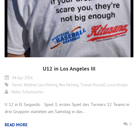
U12 in Los Angeles III
04 Apr 2016
Yannic Walther
,
Lou Helmig
,
Rex Helmig
,
Tristan Russell
,
Luca Hörger
Heiko Schumacher
U 12 in El Segundo Spiel 3, erstes Spiel des Turniers 12 Teams in
drei Gruppen starteten am Samstag in das...
0
READ MORE