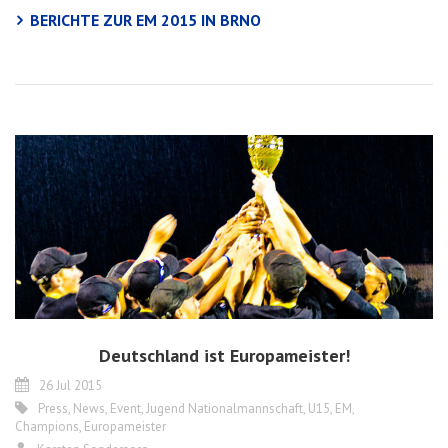
BERICHTE ZUR EM 2015 IN BRNO
Deutschland ist Europameister!
26 Jul 2015
Press
,
News
,
Event
,
Jugend Nationalmannschaft
,
U15
,
EM
,
Champions
,
Europameister