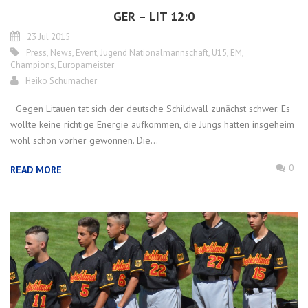
GER – LIT 12:0
23 Jul 2015
Press
,
News
,
Event
,
Jugend Nationalmannschaft
,
U15
,
EM
,
Champions
,
Europameister
Heiko Schumacher
Gegen Litauen tat sich der deutsche Schildwall zunächst schwer. Es
wollte keine richtige Energie aufkommen, die Jungs hatten insgeheim
wohl schon vorher gewonnen. Die...
0
READ MORE