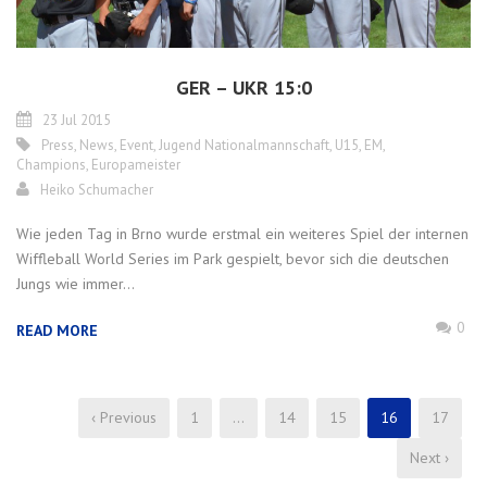
GER – UKR 15:0
23 Jul 2015
Press
,
News
,
Event
,
Jugend Nationalmannschaft
,
U15
,
EM
,
Champions
,
Europameister
Heiko Schumacher
Wie jeden Tag in Brno wurde erstmal ein weiteres Spiel der internen
Wiffleball World Series im Park gespielt, bevor sich die deutschen
Jungs wie immer...
0
READ MORE
‹ Previous
1
…
14
15
16
17
Next ›