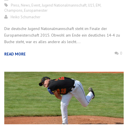
Press
,
News
,
Event
,
Jugend Nationalmannschaft
,
U15
,
EM
,
Champions
,
Europameister
Heiko Schumacher
Die deutsche Jugend Nationalmannschaft steht im Finale der
Europameisterschaft 2015. Obwohl am Ende ein deutliches 14-4 zu
Buche steht, war es alles andere als leicht....
0
READ MORE