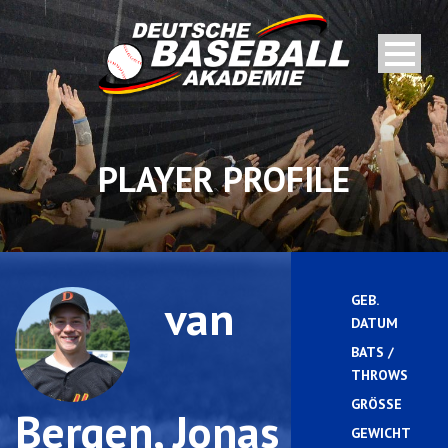
PLAYER PROFILE
van
GEB.
2
DATUM
BATS /
THROWS
GRÖSSE
Bergen, Jonas
GEWICHT