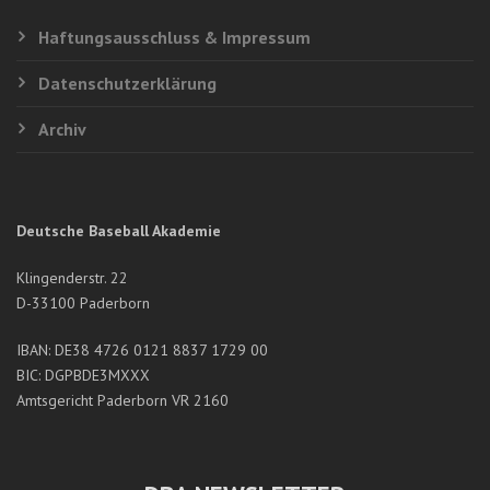
SHOWCASES
Geschrieben von:Georg Bull
Posted on: 30. Dezember
2018
Haftungsausschluss & Impressum
Datenschutzerklärung
Archiv
IN KOREA TEIL 3
Geschrieben von:Georg Bull
Posted on: 2. August
Deutsche Baseball Akademie
2016
Klingenderstr. 22
D-33100 Paderborn
IBAN: DE38 4726 0121 8837 1729 00
BIC: DGPBDE3MXXX
Amtsgericht Paderborn VR 2160