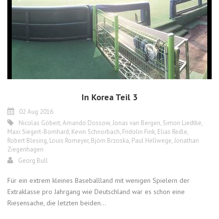
In Korea Teil 3
02 Aug 2016
Nicolas Göbert
,
Amando Dossow
,
Jonas van Bergen
,
Simon Liedtke
,
Maxi Siegert-Bomhard
,
Kevin Schnorbach
,
Fridolin Fink
,
Elias Redle
,
Robert Blesing
,
Louis Romeyer
,
Björn Brzoska
,
Paul Hellwege
,
Jonathan
Ziegenhagen
Georg Bull
Für ein extrem kleines Baseballland mit wenigen Spielern der
Extraklasse pro Jahrgang wie Deutschland war es schon eine
Riesensache, die letzten beiden...