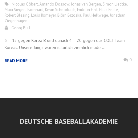
Nicolas Göbert
,
Amando Dossow
,
Jonas van Bergen
,
Simon Liedtke
,
Maxi Siegert-Bomhard
,
Kevin Schnorbach
,
Fridolin Fink
,
Elias Redle
,
Robert Blesing
,
Louis Romeyer
,
Björn Brzoska
,
Paul Hellwege
,
Jonathan
Ziegenhagen
Georg Bull
3 – 12 gegen Korea B und danach 4 – 20 gegen das COLT Team
Koreas. Unsere Jungs waren natürlich ziemlich müde,...
0
READ MORE
DEUTSCHE BASEBALLAKADEMIE