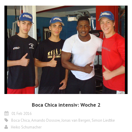
Boca Chica intensiv: Woche 2
01 Feb 2016
Boca Chica
,
Amando Dossow
,
Jonas van Bergen
,
Simon Liedtke
Heiko Schumacher