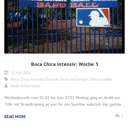
Boca Chica intensiv: Woche 3
11 Feb 2016
Boca Chica
,
Amando Dossow
,
Jonas van Bergen
,
Simon Liedtke
Heiko Schumacher
Wochenbericht vom 01.02 bis zum 07.02 Montag ging es direkt um
7Uhr mit Strandtraining an was für uns Sportler natürlich das geilste...
0
READ MORE