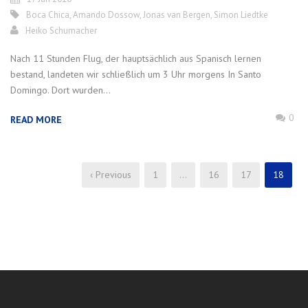
Boca Chica
,
Amando Dossow
,
Jonas van Bergen
,
Simon Liedtke
Heiko Schumacher
Nach 11 Stunden Flug, der hauptsächlich aus Spanisch lernen
bestand, landeten wir schließlich um 3 Uhr morgens In Santo
Domingo. Dort wurden...
0
READ MORE
‹ Previous
1
…
16
17
18