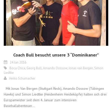
Coach Bull besucht unsere 3 “Dominikaner”
24 Jan 2016
Boca Chica
,
Georg Bull
,
Amando Dossow
,
Jonas van Bergen
,
Simon
Liedtke
Heiko Schumacher
Mit Jonas Van Bergen (Stuttgart Reds), Amando Dossow (Tübingen
Hawks) und Simon Liedtke (Heidenheim Heideköpfe) halten sich drei
Europameister seit dem 4. Januar zum intensiven
Baseballabenteuer...