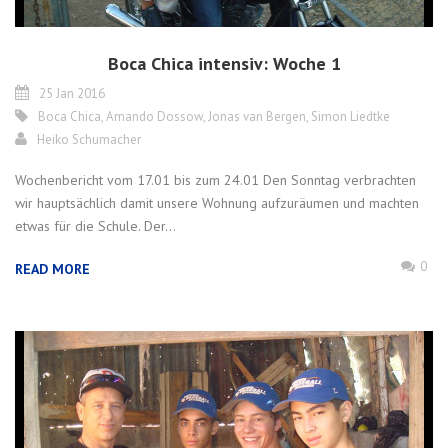
Boca Chica intensiv: Woche 1
25 Jan 2016
Boca Chica
,
Amando Dossow
,
Jonas van Bergen
,
Simon Liedtke
Heiko Schumacher
Wochenbericht vom 17.01 bis zum 24.01 Den Sonntag verbrachten
wir hauptsächlich damit unsere Wohnung aufzuräumen und machten
etwas für die Schule. Der...
0
READ MORE