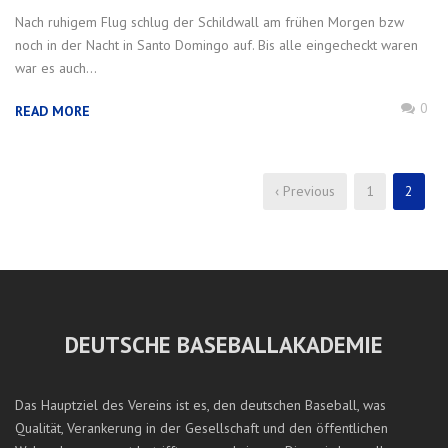
Nach ruhigem Flug schlug der Schildwall am frühen Morgen bzw
noch in der Nacht in Santo Domingo auf. Bis alle eingecheckt waren
war es auch...
0
READ MORE
‹ Previous
1
2
DEUTSCHE BASEBALLAKADEMIE
Das Hauptziel des Vereins ist es, den deutschen Baseball, was
Qualität, Verankerung in der Gesellschaft und den öffentlichen