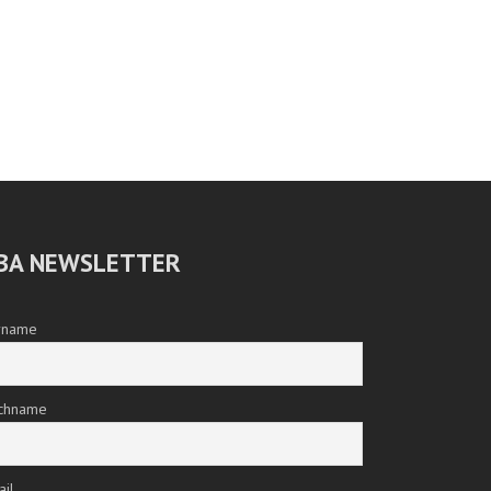
BA NEWSLETTER
rname
chname
ail