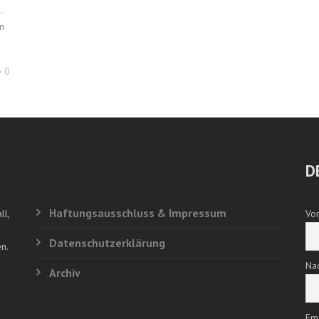
.
m
0
D
Haftungsausschluss & Impressum
ll,
Vo
Datenschutzerklärung
n.
Na
Archiv
Em