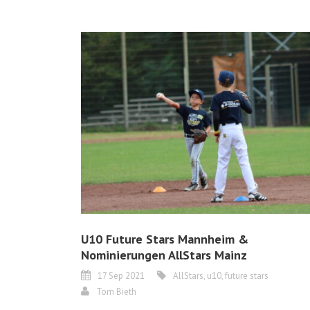
U10 Future Stars Mannheim &
Nominierungen AllStars Mainz
17 Sep 2021
AllStars
,
u10
,
future stars
Tom Bieth