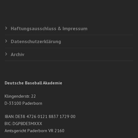
U12 EM - SIEG GEGEN RUSSLAND
Geschrieben von:Heiko
Schumacher
Posted on: 5. Juli 2016
Haftungsausschluss & Impressum
Datenschutzerklärung
Archiv
Deutsche Baseball Akademie
Klingenderstr. 22
D-33100 Paderborn
IBAN: DE38 4726 0121 8837 1729 00
U12 EM - VORBEREITUNGSSPIEL GEGEN TSCHECHIEN
BIC: DGPBDE3MXXX
Geschrieben von:Heiko Schumacher
Posted on: 3. Juli 2016
Amtsgericht Paderborn VR 2160