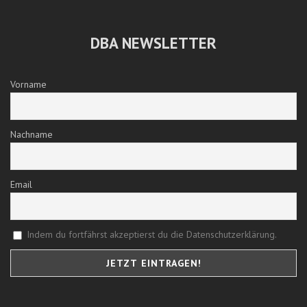
DBA NEWSLETTER
Vorname
Nachname
Email
DREI SIEGE GEGEN ÖSTERREICH
Geschrieben von:Georg Bull
Posted on: 11. Juni 2016
Indem du fortfährst akzeptierst du die Datenschutzerklärung.