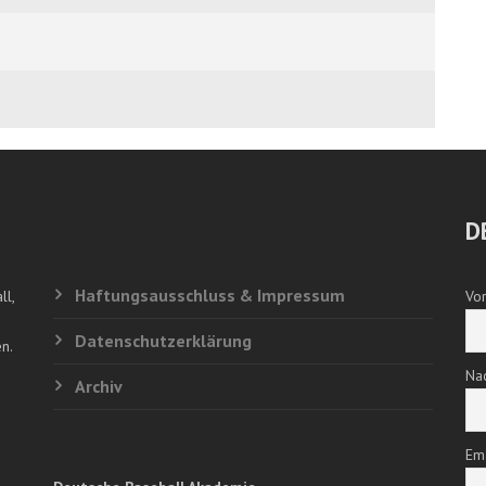
D
Haftungsausschluss & Impressum
ll,
Vo
Datenschutzerklärung
n.
Na
Archiv
Em