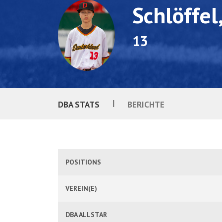
Schlöffel,
13
|
DBA STATS
BERICHTE
POSITIONS
VEREIN(E)
DBA ALLSTAR