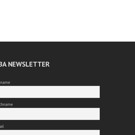
BA NEWSLETTER
rname
chname
ail