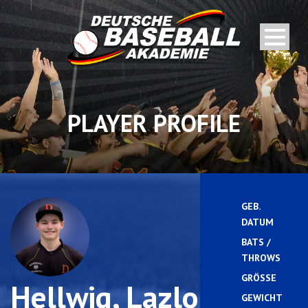
PLAYER PROFILE
GEB.
DATUM
BATS /
R
THROWS
GRÖSSE
Hellwig, Lazlo
GEWICHT