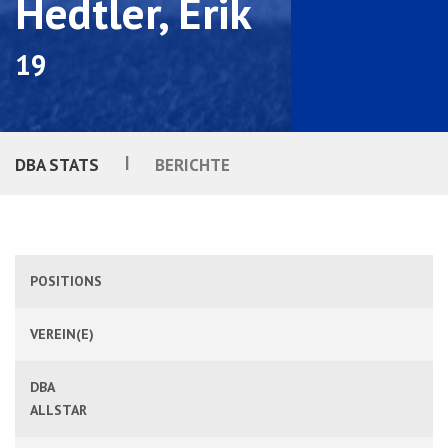
Hedtler, Erik
19
|
DBA STATS
BERICHTE
POSITIONS
VEREIN(E)
DBA
ALLSTAR