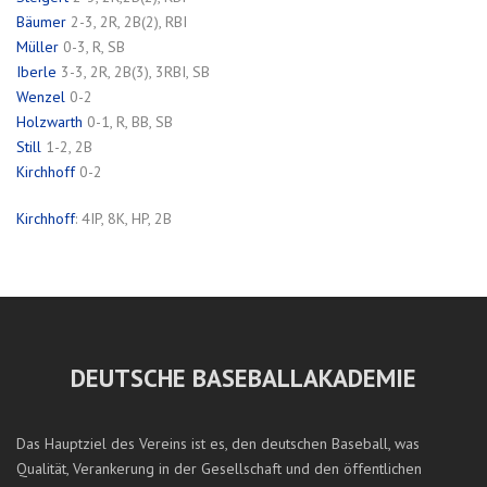
Bäumer
2-3, 2R, 2B(2), RBI
Müller
0-3, R, SB
Iberle
3-3, 2R, 2B(3), 3RBI, SB
Wenzel
0-2
Holzwarth
0-1, R, BB, SB
Still
1-2, 2B
Kirchhoff
0-2
Kirchhoff
: 4IP, 8K, HP, 2B
DEUTSCHE BASEBALLAKADEMIE
Das Hauptziel des Vereins ist es, den deutschen Baseball, was
Qualität, Verankerung in der Gesellschaft und den öffentlichen