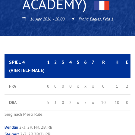
ACADEMY)
16 Apr 2016 - 10:00
Praha Eagles, Feld 1
SPIEL 4
1
2
3
4
5
6
7
R
H
E
(VIERTELFINALE)
FRA
0
0
0
0
x
x
x
0
1
2
DBA
5
3
0
2
x
x
x
10
10
0
Sieg nach Merci Rule.
Bendlin
2-3, 2R, HR, 2B, RBI
Steigert
2-3, 2R,2B(2), RBI