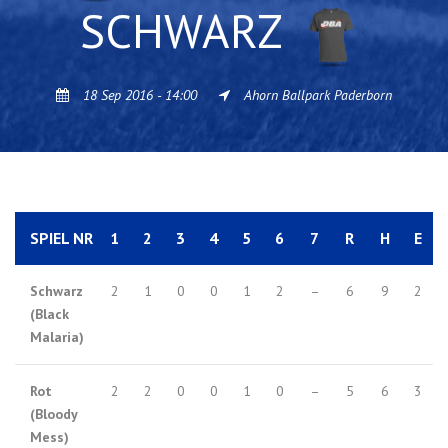
SCHWARZ
18 Sep 2016 - 14:00
Ahorn Ballpark Paderborn
SPIEL NR
1
2
3
4
5
6
7
R
H
E
Schwarz
2
1
0
0
1
2
–
6
9
2
(Black
Malaria)
Rot
2
2
0
0
1
0
–
5
6
3
(Bloody
Mess)