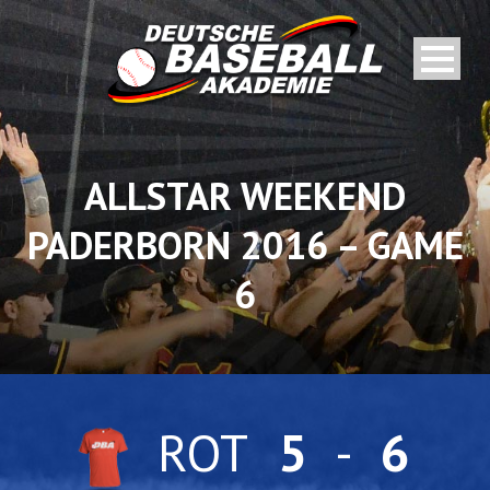
ALLSTAR WEEKEND
PADERBORN 2016 – GAME
6
ROT
5
-
6