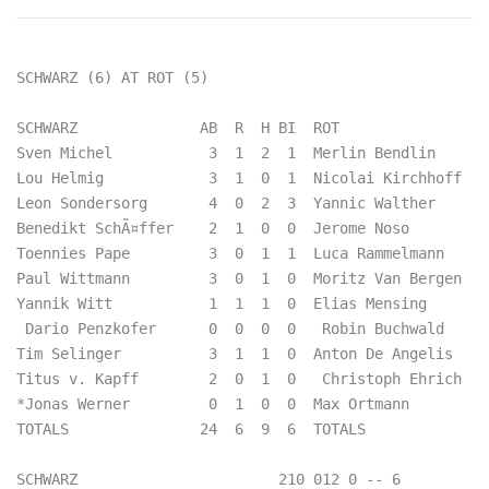
SCHWARZ (6) AT ROT (5)

SCHWARZ              AB  R  H BI  ROT                 
Sven Michel           3  1  2  1  Merlin Bendlin      
Lou Helmig            3  1  0  1  Nicolai Kirchhoff   
Leon Sondersorg       4  0  2  3  Yannic Walther      
Benedikt SchÃ¤ffer    2  1  0  0  Jerome Noso         
Toennies Pape         3  0  1  1  Luca Rammelmann     
Paul Wittmann         3  0  1  0  Moritz Van Bergen   
Yannik Witt           1  1  1  0  Elias Mensing       
 Dario Penzkofer      0  0  0  0   Robin Buchwald     
Tim Selinger          3  1  1  0  Anton De Angelis    
Titus v. Kapff        2  0  1  0   Christoph Ehrich   
*Jonas Werner         0  1  0  0  Max Ortmann         
TOTALS               24  6  9  6  TOTALS              
SCHWARZ                       210 012 0 -- 6  
