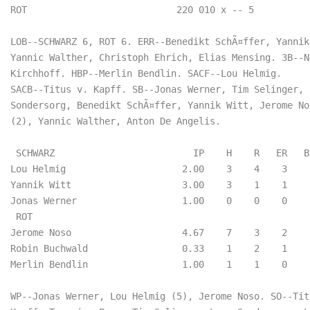
ROT                           220 010 x -- 5  

LOB--SCHWARZ 6, ROT 6. ERR--Benedikt SchÃ¤ffer, Yannik 
Yannic Walther, Christoph Ehrich, Elias Mensing. 3B--Ni
Kirchhoff. HBP--Merlin Bendlin. SACF--Lou Helmig.

SACB--Titus v. Kapff. SB--Jonas Werner, Tim Selinger, L
Sondersorg, Benedikt SchÃ¤ffer, Yannik Witt, Jerome Nos
(2), Yannic Walther, Anton De Angelis.

 SCHWARZ                         IP    H    R   ER   B
Lou Helmig                     2.00    3    4    3    
Yannik Witt                    3.00    3    1    1    
Jonas Werner                   1.00    0    0    0    
 ROT                        

Jerome Noso                    4.67    7    3    2    
Robin Buchwald                 0.33    1    2    1    
Merlin Bendlin                 1.00    1    1    0    
WP--Jonas Werner, Lou Helmig (5), Jerome Noso. SO--Titu