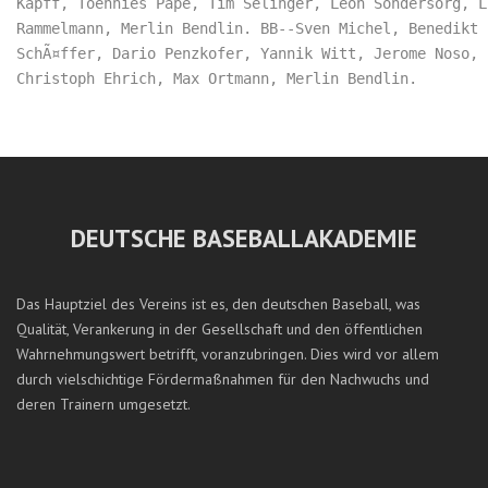
Kapff, Toennies Pape, Tim Selinger, Leon Sondersorg, Lu
Rammelmann, Merlin Bendlin. BB--Sven Michel, Benedikt

SchÃ¤ffer, Dario Penzkofer, Yannik Witt, Jerome Noso,

DEUTSCHE BASEBALLAKADEMIE
Das Hauptziel des Vereins ist es, den deutschen Baseball, was
Qualität, Verankerung in der Gesellschaft und den öffentlichen
Wahrnehmungswert betrifft, voranzubringen. Dies wird vor allem
durch vielschichtige Fördermaßnahmen für den Nachwuchs und
deren Trainern umgesetzt.