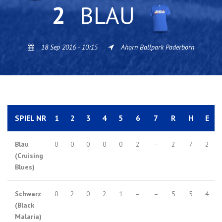
2
BLAU
18 Sep 2016 - 10:15
Ahorn Ballpark Paderborn
SPIEL NR
1
2
3
4
5
6
7
R
H
E
Blau
0
0
0
0
0
2
–
2
7
2
(Cruising
Blues)
Schwarz
0
2
0
2
1
–
–
5
5
4
(Black
Malaria)