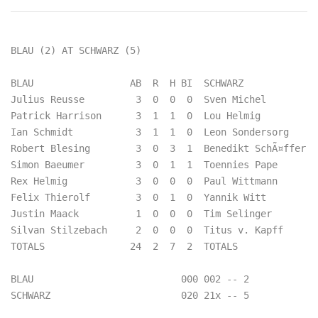
BLAU (2) AT SCHWARZ (5)

BLAU                 AB  R  H BI  SCHWARZ             
Julius Reusse         3  0  0  0  Sven Michel         
Patrick Harrison      3  1  1  0  Lou Helmig          
Ian Schmidt           3  1  1  0  Leon Sondersorg     
Robert Blesing        3  0  3  1  Benedikt SchÃ¤ffer  
Simon Baeumer         3  0  1  1  Toennies Pape       
Rex Helmig            3  0  0  0  Paul Wittmann       
Felix Thierolf        3  0  1  0  Yannik Witt         
Justin Maack          1  0  0  0  Tim Selinger        
Silvan Stilzebach     2  0  0  0  Titus v. Kapff      
TOTALS               24  2  7  2  TOTALS              
BLAU                          000 002 -- 2  

SCHWARZ                       020 21x -- 5  
