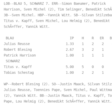
LOB--BLAU 5, SCHWARZ 7. ERR--Simon Baeumer, Patrick

Harrison, Sven Michel (2), Tim Selinger, Benedikt SchÃ¤
3B--Sven Michel. HBP--Yannik Witt. SB--Silvan Stilzebac
Titus v. Kapff, Sven Michel, Lou Helmig (2), Benedikt

SchÃ¤ffer, Yannik Witt.

 BLAU                            IP    H    R   ER   B
Julius Reusse                  1.33    1    2    2    
Robert Blesing                 2.67    3    2    1    
Patrick Harrison               1.00    1    1    1    
 SCHWARZ                    

Titus v. Kapff                 5.00    5    0    0    
Tobias Schestag                1.00    2    2    1    
WP--Robert Blesing (2). SO--Justin Maack, Silvan Stilze
Julius Reusse, Toennies Pape, Sven Michel, Paul Wittman
(2), Yannik Witt. BB--Justin Maack, Titus v. Kapff, Toe