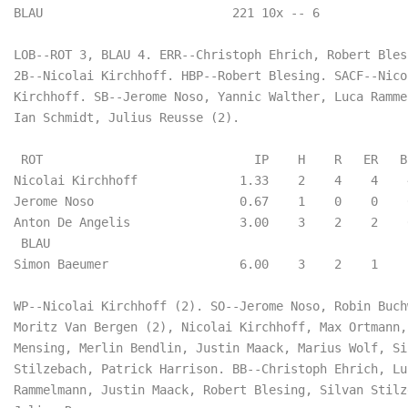
BLAU                          221 10x -- 6  

LOB--ROT 3, BLAU 4. ERR--Christoph Ehrich, Robert Blesi
2B--Nicolai Kirchhoff. HBP--Robert Blesing. SACF--Nicol
Kirchhoff. SB--Jerome Noso, Yannic Walther, Luca Rammel
Ian Schmidt, Julius Reusse (2).

 ROT                             IP    H    R   ER   B
Nicolai Kirchhoff              1.33    2    4    4    
Jerome Noso                    0.67    1    0    0    
Anton De Angelis               3.00    3    2    2    
 BLAU                       

Simon Baeumer                  6.00    3    2    1    
WP--Nicolai Kirchhoff (2). SO--Jerome Noso, Robin Buchw
Moritz Van Bergen (2), Nicolai Kirchhoff, Max Ortmann, 
Mensing, Merlin Bendlin, Justin Maack, Marius Wolf, Sil
Stilzebach, Patrick Harrison. BB--Christoph Ehrich, Luc
Rammelmann, Justin Maack, Robert Blesing, Silvan Stilze