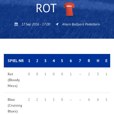
ROT
17 Sep 2016 - 17:00
Ahorn Ballpark Paderborn
SPIEL NR
1
2
3
4
5
6
7
R
H
E
Rot
0
0
1
0
0
1
–
2
3
1
(Bloody
Mess)
Blau
2
2
1
1
0
–
–
6
6
1
(Cruising
Blues)