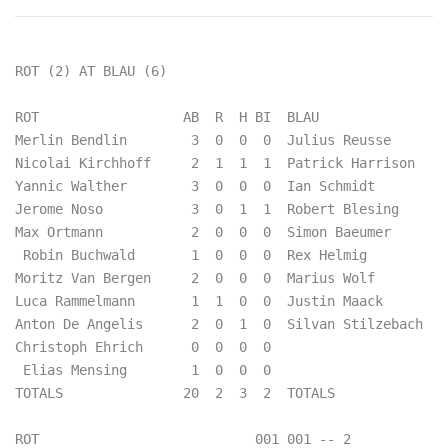
ROT (2) AT BLAU (6)

ROT                  AB  R  H BI  BLAU                
Merlin Bendlin        3  0  0  0  Julius Reusse       
Nicolai Kirchhoff     2  1  1  1  Patrick Harrison    
Yannic Walther        3  0  0  0  Ian Schmidt         
Jerome Noso           3  0  1  1  Robert Blesing      
Max Ortmann           2  0  0  0  Simon Baeumer       
 Robin Buchwald       1  0  0  0  Rex Helmig          
Moritz Van Bergen     2  0  0  0  Marius Wolf         
Luca Rammelmann       1  1  0  0  Justin Maack        
Anton De Angelis      2  0  1  0  Silvan Stilzebach   
Christoph Ehrich      0  0  0  0                      
 Elias Mensing        1  0  0  0                      
TOTALS               20  2  3  2  TOTALS              
ROT                           001 001 -- 2  
