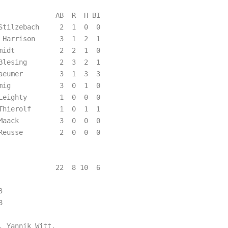
             AB  R  H BI

Stilzebach     2  1  0  0  

 Harrison      3  1  2  1  

midt           2  2  1  0  

Blesing        2  3  2  1  

aeumer         3  1  3  3  

mig            3  0  1  0  

Leighty        1  0  0  0  

Thierolf       1  0  1  1  

Maack          3  0  0  0  

Reusse         2  0  0  0  

                           

                           

             22  8 10  6

  

  

 Yannik Witt,
