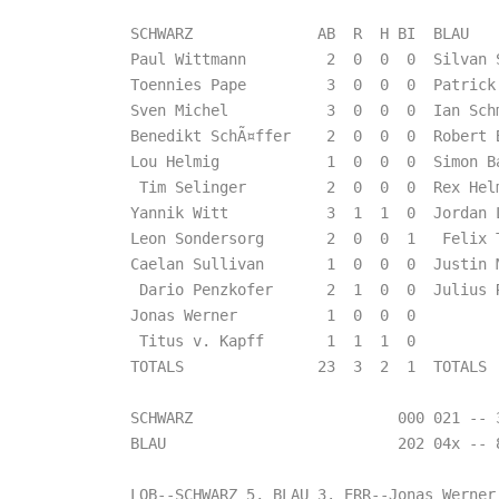
SCHWARZ              AB  R  H BI  BLAU    
Paul Wittmann         2  0  0  0  Silvan 
Toennies Pape         3  0  0  0  Patrick
Sven Michel           3  0  0  0  Ian Sch
Benedikt SchÃ¤ffer    2  0  0  0  Robert 
Lou Helmig            1  0  0  0  Simon B
 Tim Selinger         2  0  0  0  Rex Hel
Yannik Witt           3  1  1  0  Jordan 
Leon Sondersorg       2  0  0  1   Felix 
Caelan Sullivan       1  0  0  0  Justin 
 Dario Penzkofer      2  1  0  0  Julius 
Jonas Werner          1  0  0  0         
 Titus v. Kapff       1  1  1  0         
TOTALS               23  3  2  1  TOTALS  
SCHWARZ                       000 021 -- 3
BLAU                          202 04x -- 8
LOB--SCHWARZ 5, BLAU 3. ERR--Jonas Werner,