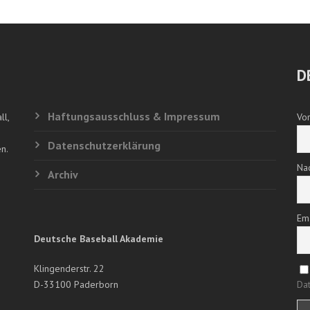
D
Haftungsausschluss & Impressum
ll,
Vo
Datenschutzerklärung
n.
Na
Archiv
Em
Deutsche Baseball Akademie
Klingenderstr. 22
D-33100 Paderborn
Dat