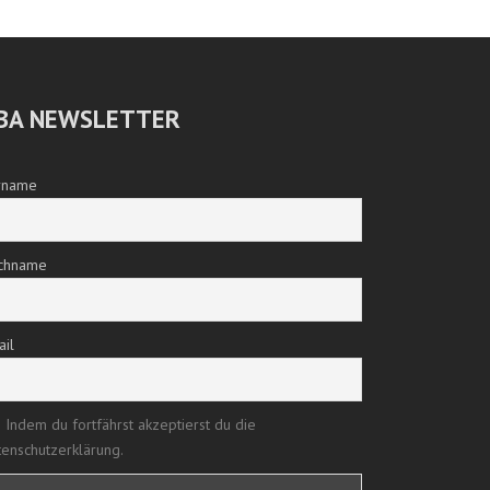
BA NEWSLETTER
rname
chname
ail
Indem du fortfährst akzeptierst du die
enschutzerklärung.