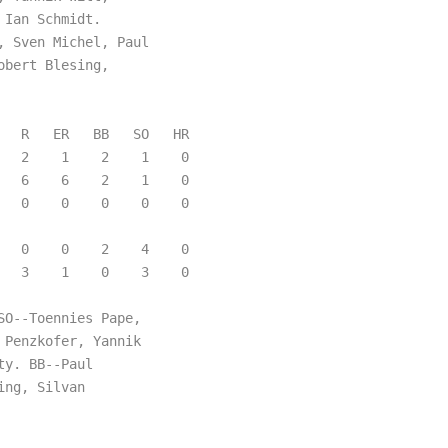
Ian Schmidt.

 Sven Michel, Paul

bert Blesing,

  R   ER   BB   SO   HR

  2    1    2    1    0

  6    6    2    1    0

  0    0    0    0    0

  0    0    2    4    0

  3    1    0    3    0

O--Toennies Pape,

Penzkofer, Yannik

y. BB--Paul

ng, Silvan
