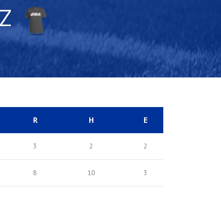
Z
R
H
E
3
2
2
8
10
3