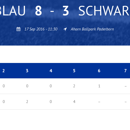
BLAU
8
-
3
SCHWAR
17 Sep 2016 - 11:30
Ahorn Ballpark Paderborn
2
3
4
5
6
7
0
0
0
2
1
–
0
2
0
4
–
–