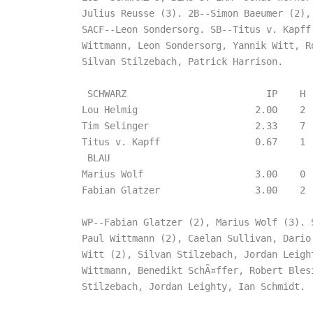
Julius Reusse (3). 2B--Simon Baeumer (2), 
SACF--Leon Sondersorg. SB--Titus v. Kapff,
Wittmann, Leon Sondersorg, Yannik Witt, Ro
Silvan Stilzebach, Patrick Harrison.

 SCHWARZ                         IP    H  
Lou Helmig                     2.00    2  
Tim Selinger                   2.33    7  
Titus v. Kapff                 0.67    1  
 BLAU                       

Marius Wolf                    3.00    0  
Fabian Glatzer                 3.00    2  
WP--Fabian Glatzer (2), Marius Wolf (3). S
Paul Wittmann (2), Caelan Sullivan, Dario 
Witt (2), Silvan Stilzebach, Jordan Leight
Wittmann, Benedikt SchÃ¤ffer, Robert Blesi