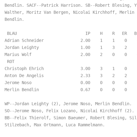
Bendlin. SACF--Patrick Harrison. SB--Robert Blesing, Ya
Walther, Moritz Van Bergen, Nicolai Kirchhoff, Merlin

Bendlin.

 BLAU                            IP    H    R   ER   B
Adrian Schneider               2.00    1    1    0    
Jordan Leighty                 1.00    1    3    2    
Marius Wolf                    2.00    2    0    0    
 ROT                        

Christoph Ehrich               3.00    3    1    0    
Anton De Angelis               2.33    3    2    2    
Jerome Noso                    0.00    0    0    0    
Merlin Bendlin                 0.67    0    0    0    
WP--Jordan Leighty (2), Jerome Noso, Merlin Bendlin.

SO--Jerome Noso, Felix Lozano, Nicolai Kirchhoff (2).

BB--Felix Thierolf, Simon Baeumer, Robert Blesing, Silv
Stilzebach, Max Ortmann, Luca Rammelmann.