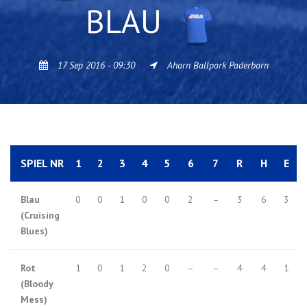
BLAU
17 Sep 2016 - 09:30
Ahorn Ballpark Paderborn
SPIEL NR
1
2
3
4
5
6
7
R
H
E
Blau
0
0
1
0
0
2
–
3
6
3
(Cruising
Blues)
Rot
1
0
1
2
0
–
–
4
4
1
(Bloody
Mess)