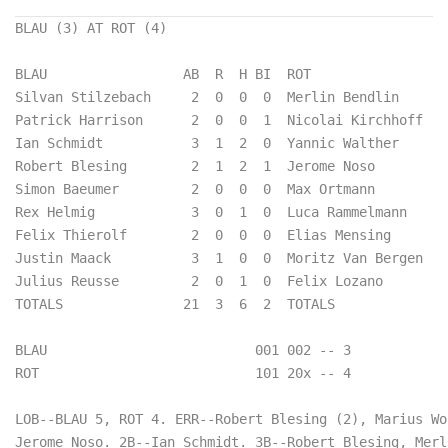
BLAU (3) AT ROT (4)

BLAU                 AB  R  H BI  ROT                 
Silvan Stilzebach     2  0  0  0  Merlin Bendlin      
Patrick Harrison      2  0  0  1  Nicolai Kirchhoff   
Ian Schmidt           3  1  2  0  Yannic Walther      
Robert Blesing        2  1  2  1  Jerome Noso         
Simon Baeumer         2  0  0  0  Max Ortmann         
Rex Helmig            3  0  1  0  Luca Rammelmann     
Felix Thierolf        2  0  0  0  Elias Mensing       
Justin Maack          3  1  0  0  Moritz Van Bergen   
Julius Reusse         2  0  1  0  Felix Lozano        
TOTALS               21  3  6  2  TOTALS              
BLAU                          001 002 -- 3  

ROT                           101 20x -- 4  

LOB--BLAU 5, ROT 4. ERR--Robert Blesing (2), Marius Wol
Jerome Noso. 2B--Ian Schmidt. 3B--Robert Blesing, Merli