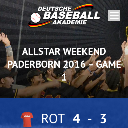
ALLSTAR WEEKEND
PADERBORN 2016 – GAME
1
ROT
4
-
3