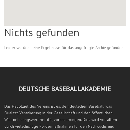
Nichts gefunden
Leider wurden keine Ergebnisse für das angefragte Archiv gefunden.
DEUTSCHE BASEBALLAKADEMIE
Das Hauptziel des Vereins ist es, den deutschen Baseball, was
Qualität, Verankerung in der Gesellschaft und den öffentlichen
Wahrnehmungswert betrifft, voranzubringen. Dies wird vor allem
durch vielschichtige Fördermaßnahmen für den Nachwuchs und