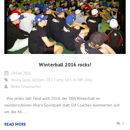
Winterball 2016 rocks!
04 Feb 2016
Young Guns
,
AllStars
,
U12
,
Camp
,
U15
,
JU-NM 2016
Heiko Schumacher
Wie jedes Jahr fand auch 2016 der DBA Winterball im
wunderschönen Ahorn Sportpark statt. Elf Coaches kümmerten sich
um die 46...
0
READ MORE